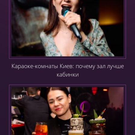
g
a
t
i
o
n
Караоке-комнаты Киев: почему зал лучше
кабинки