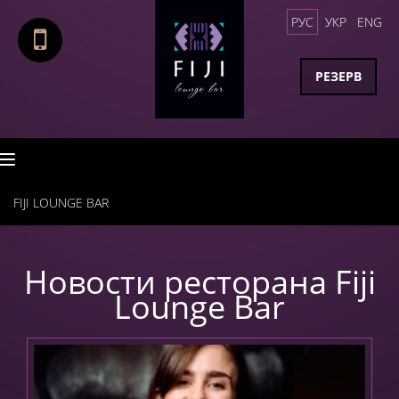
РУС
УКР
ENG
РЕЗЕРВ
T
o
FIJI LOUNGE BAR
g
g
l
Новости ресторана Fiji
e
Lounge Bar
n
a
v
i