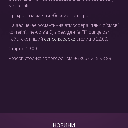
Koshelnik.
Прекрасні моменти збереже фотограф.
На аас чекає романтична атмосфера, п’янкі фірмові
коктейлі, line-up від DJ’s резидентів Fiji lounge bar і
найспекотніший
dance-караоке
столиці з 22:00.
Старт о 19:00
Резерв столика за телефоном: +38067 215 98 88
НОВИНИ