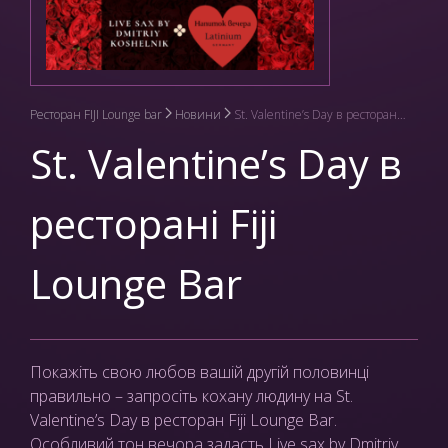
Ресторан FIJI Lounge bar
Новини
St. Valentine’s Day в ресторані Fiji Lounge Bar
St. Valentine’s Day в
ресторані Fiji
Lounge Bar
Покажіть свою любов вашій другій половинці
правильно – запросіть кохану людину на St.
Valentine’s Day в ресторан Fiji Lounge Bar.
Особливий тон вечора задасть Live sax by Dmitriy