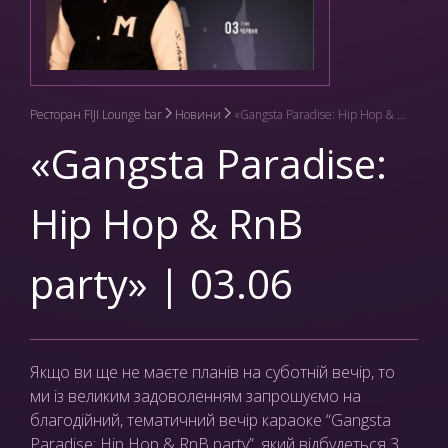
Ресторан FIJI Lounge bar
Новини
«Gangsta Paradise: Hip Hop & RnB party» | 03.06
«Gangsta Paradise:
Hip Hop & RnB
party» | 03.06
Якщо ви ще не маєте планів на суботній вечір, то
ми із великим задоволенням запрошуємо на
благодійний, тематичний вечір караоке “Gangsta
Paradise: Hip Hop & RnB party”, який відбудеться 3